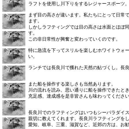
ラフトを使用し川下りをするレジャースポーツ
まず目の高さが違います。私たちにとって日常
ます。
しかしラフティングでは目の高さは水面とほぼ
す。
この非日常性が興奮と変わっていくのです。
特に急流を下ってスリルを楽しむホワイトウォ
い。
ランチでは長良川で獲れた天然の鮎づくし。長
また船を操作する楽しさも当然あります。
川の流れを読み、思い通りに船を操作できたと
充足感、達成感を是非皆さんも味わってくださ
長良川でのラフティングはいつもシーパラダイ
親切に教えてくれます。長良川ラフティングを
愛知、岐阜、三重、滋賀など、近郊の方は、お