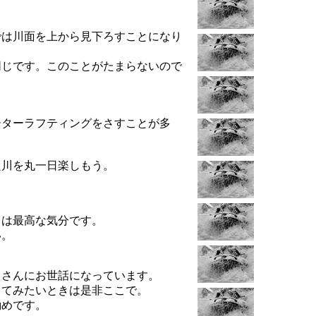
。
では川面を上から見下ろすことになり
同じです。このことがたまらないので
ーターラフティングをさすことが多
良川を丸一日楽しもう。
きは最高な気分です。
い。
スさんにお世話になっています。
してみたいときは是非ここで。
勧めです。