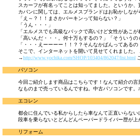
スカーフが有名ってことは知ってました。というか、
カバンに関しては、エルメスブランドはお恥かしなが
「え～？！！まさかバーキンって知らない？」
「うん・・・」
「エルメスでも高級なバックで高いけど女性があこが
「高いんだ・・・。何十万もするの？」「そういうの
「・・・えーーーー！！？？そんなかばんってあるの
そこで、インターネットを開いて見せてくれました。 
→
http://www.yochika.com/SHOP/103404/862047/list.html
パソコン
今回ご紹介します商品はこちらです！なんて紹介の言
なものまで売っているんですね。中古パソコンです。
エコレン
都会に住んでいる私からしたら車なんて正直いらない
段車を乗らないとどんどんペーパードライバー歴が上
リフォーム