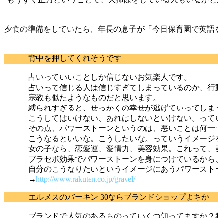
夕食の準備をしていたら、年長の息子が「今日保育園で英語
背中を押してくれそうです
占いっていいことしか信じないお気楽人です。
占いって信じる人は信じすぎてしまっているのか、行
宗教も似たようなものだと思います。
縛られすぎると、せっかくの幸せが逃げていってしま
こうしてはいけない、あれはしないといけない。って
その点、パワーストーンというのは、悪いことは何一
こうなるといいな。こうしたいな。っていうイメージ
女の子なら、恋愛運、愛情力、美容効果。これって、
プラセボ効果でパワーストーンを身につけているから
自分のこうなりたいというイメージにあうパワースト
→
http://www.rakuten.co.jp/gravel/
エルメスのバーキン 30ならブランドショップよちか
ブランドで人気のあるものっていくつ知ってますか？